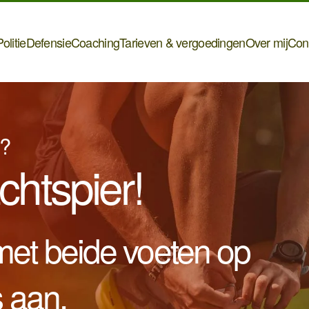
olitie
Defensie
Coaching
Tarieven & vergoedingen
Over mij
Con
s?
chtspier!
met beide voeten op
s aan.